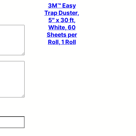
3M™ Easy
Trap Duster,
5″ x 30 ft,
White, 60
Sheets per
Roll, 1 Roll