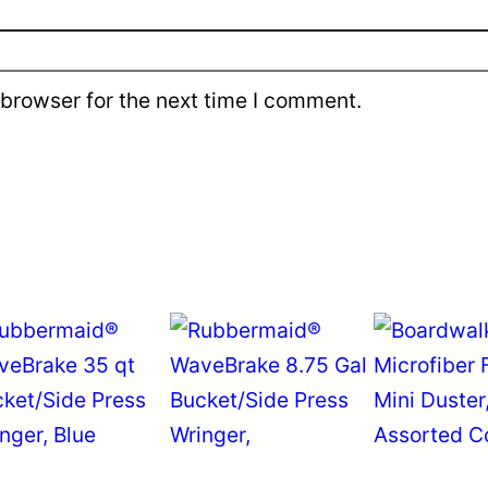
p
e
r
 browser for the next time I comment.
R
o
l
l
,
1
R
o
l
l
q