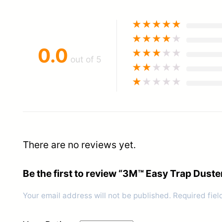
★
★
★
★
★
★
★
★
★
★
0.0
★
★
★
★
★
out of 5
★
★
★
★
★
★
★
★
★
★
There are no reviews yet.
Be the first to review “3M™ Easy Trap Duster,
Your email address will not be published.
Required fie