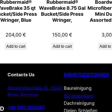
Rubbermaid®
Rubbermaid®
Boardw
u
aveBrake 35 qt
WaveBrake 8.75 Gal
Microfiber
a
cket/Side Press
Bucket/Side Press
Mini Du
n
Wringer, Blue
Wringer,
Assorted
t
i
204,00
€
150,00
€
3,0
t
Add to cart
Add to cart
Add to 
y
Contacts Us
DIENSTLEISTUNGEN
Pettenkoferstraße 42, 10247
Baureinigung
Berlin, Germania
Büroreinigung
Dachreinigung
+49 1521 1233287
D
Dielen Schleifen