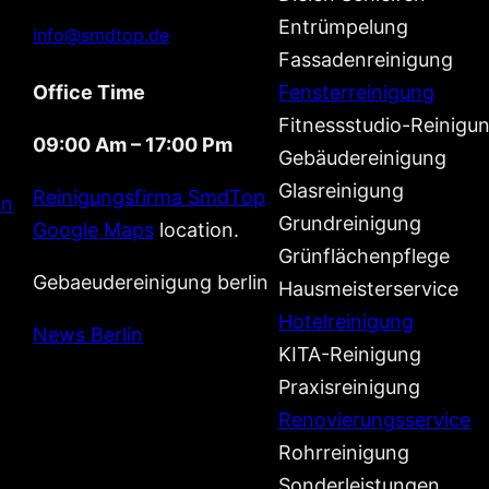
Entrümpelung
info@smdtop.de
Fassadenreinigung
Office Time
Fensterreinigung
Fitnessstudio-Reinigu
09:00 Am – 17:00 Pm
Gebäudereinigung
Glasreinigung
Reinigungsfirma SmdTop
in
Grundreinigung
Google Maps
location.
Grünflächenpflege
Gebaeudereinigung berlin
Hausmeisterservice
Hotelreinigung
News Berlin
KITA-Reinigung
Praxisreinigung
Renovierungsservice
Rohrreinigung
Sonderleistungen