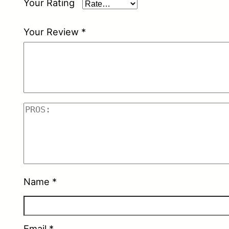
Your Rating
Your Review
*
Name
*
Email
*