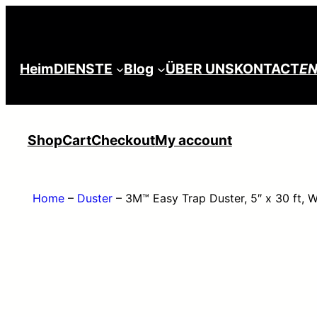
Skip
to
content
Heim
DIENSTE
Blog
ÜBER UNS
KONTACT
E
Shop
Cart
Checkout
My account
Home
–
Duster
–
3M™ Easy Trap Duster, 5″ x 30 ft, Wh