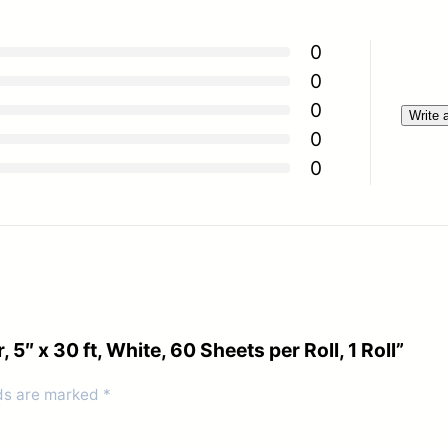
u
s
0
t
0
e
0
Write 
r
0
,
0
5
"
x
3
0
 5″ x 30 ft, White, 60 Sheets per Roll, 1 Roll”
f
t
lds are marked
*
,