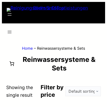
Skip
to
content
Home
–
Reinwassersysteme & Sets
Reinwassersysteme &
Sets
Filter by
Showing the
price
single result