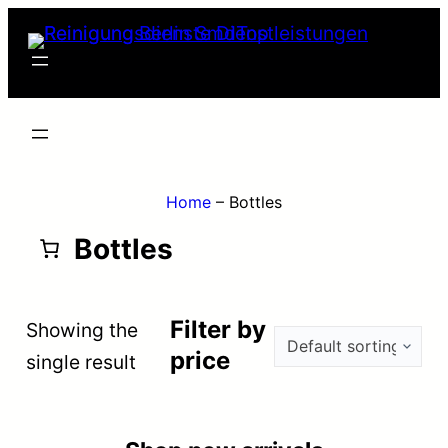
Skip
to
content
Home
–
Bottles
Bottles
Filter by
Showing the
price
single result