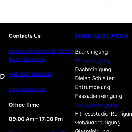
Contacts Us
DIENSTLEISTUNGEN
Pettenkoferstraße 42, 10247
Baureinigung
Berlin, Germania
Büroreinigung
Dachreinigung
+49 1521 1233287
D
Dielen Schleifen
Entrümpelung
info@smdtop.de
Fassadenreinigung
Office Time
Fensterreinigung
Fitnessstudio-Reinigu
09:00 Am – 17:00 Pm
Gebäudereinigung
Glasreinigung