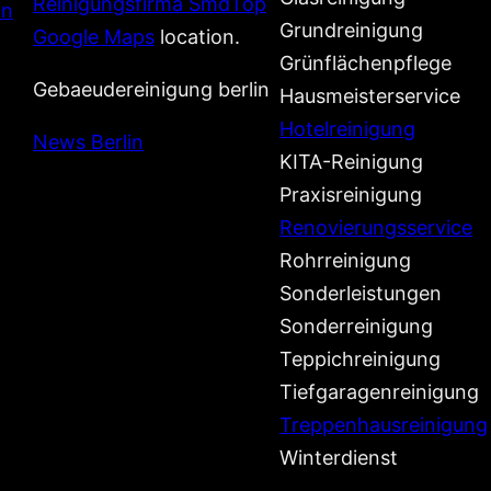
Reinigungsfirma SmdTop
in
Grundreinigung
Google Maps
location.
Grünflächenpflege
Gebaeudereinigung berlin
Hausmeisterservice
Hotelreinigung
News Berlin
KITA-Reinigung
Praxisreinigung
Renovierungsservice
Rohrreinigung
Sonderleistungen
Sonderreinigung
Teppichreinigung
Tiefgaragenreinigung
Treppenhausreinigung
Winterdienst