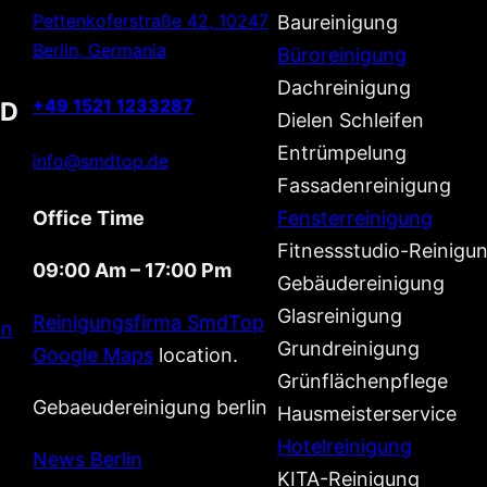
Pettenkoferstraße 42, 10247
Baureinigung
Berlin, Germania
Büroreinigung
Dachreinigung
+49 1521 1233287
D
Dielen Schleifen
Entrümpelung
info@smdtop.de
Fassadenreinigung
Office Time
Fensterreinigung
Fitnessstudio-Reinigu
09:00 Am – 17:00 Pm
Gebäudereinigung
Glasreinigung
Reinigungsfirma SmdTop
in
Grundreinigung
Google Maps
location.
Grünflächenpflege
Gebaeudereinigung berlin
Hausmeisterservice
Hotelreinigung
News Berlin
KITA-Reinigung