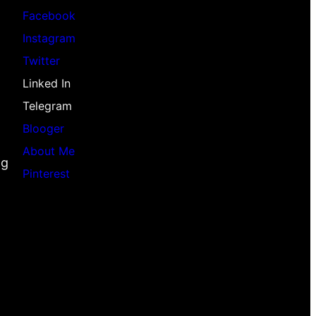
u
Facebook
D
a
Instagram
I
n
Twitter
K
t
Linked In
1
i
Telegram
2
t
Blooger
q
y
About Me
u
ng
Pinterest
a
n
t
i
t
y