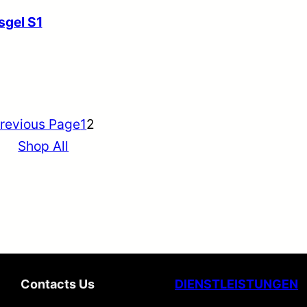
sgel S1
revious Page
1
2
Shop All
Contacts Us
DIENSTLEISTUNGEN