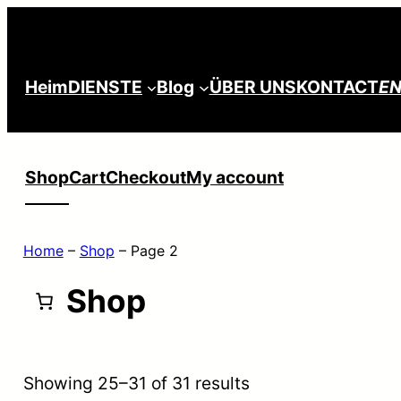
Skip
to
content
Heim
DIENSTE
Blog
ÜBER UNS
KONTACT
E
Shop
Cart
Checkout
My account
Home
–
Shop
–
Page 2
Shop
Showing 25–31 of 31 results