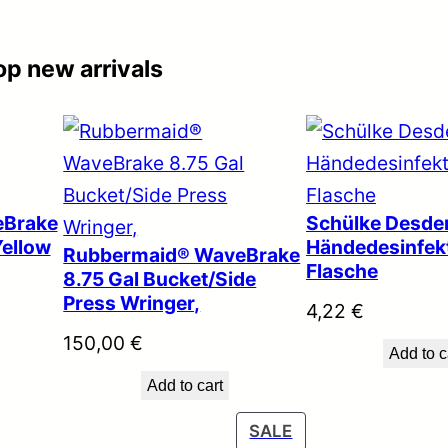
p new arrivals
eBrake
Schülke Desd
Yellow
Händedesinfek
Rubbermaid® WaveBrake
Flasche
8.75 Gal Bucket/Side
Press Wringer,
4,22
€
150,00
€
Add to c
Add to cart
P
SALE