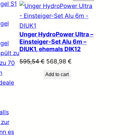
R
O
D
U
Unger HydroPower Ultra –
C
Einsteiger-Set Alu 6m –
T
DIUK1, ehemals DIK12
O
O
C
595,54
€
568,98
€
N
r
u
S
Add to cart
i
r
A
L
g
r
E
i
e
n
n
a
t
l
p