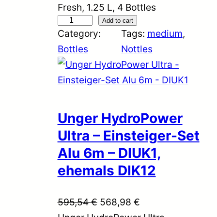
Fresh, 1.25 L, 4 Bottles
S
Add to cart
Category:
Tags:
medium
, 
w
Bottles
Nottles
i
f
f
e
r
Unger HydroPower
W
Ultra – Einsteiger-Set
e
Alu 6m – DIUK1,
t
ehemals DIK12
J
e
O
C
595,54
€
568,98
€
t
r
u