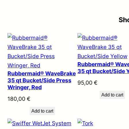
Sho
Rubbermaid® Wav
35 qt Bucket/Side 
Rubbermaid® WaveBrake
35 qt Bucket/Side Press
95,00
€
Wringer, Red
Add to cart
180,00
€
Add to cart