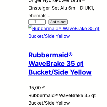
Unger HydroPower Ultra –
S
i
r
Einsteiger-Set Alu 6m – DIUK1,
y
g
r
ehemals…
s
U
i
e
Add to cart
t
n
n
n
e
g
a
t
m
e
l
p
R
r
p
r
Rubbermaid®
e
H
r
i
WaveBrake 35 qt
f
y
i
c
Bucket/Side Yellow
i
d
c
e
l
r
e
i
l
95,00
€
o
w
s
,
Rubbermaid® WaveBrake 35 qt
P
a
:
F
Bucket/Side Yellow
o
s
5