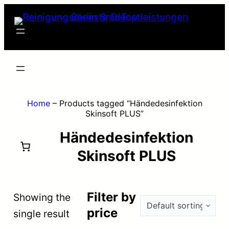
Skip
to
content
Home
–
Products tagged “Händedesinfektion
Skinsoft PLUS”
Händedesinfektion
Skinsoft PLUS
Filter by
Showing the
price
single result